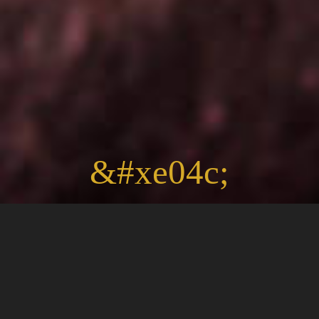
&#xe04c;
La