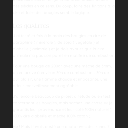
des siècles en ce sens. Du coup, faire des finitions à la
cire et faire des bougies semble logique.
LES QUALITÉS
J ai testé et fais à la main des bougies en cire de
paraphine ( minérale ), de soja ( végétale ) et
d’abeille ( animale ) et je dois avouer que la cire
animale n’a pas son pareil en matière de combustion.
Pour une bougie de 200gr avec une mèche de 3mm,
on en arrive à environ 30h de combustion
. 30h de
pur plaisir, une flamme chaude et imposante, une
odeur merveilleusement agréable
.
J’ai encore beaucoup de projet à l’étude ou en test
concernant les bougies, mais sachez une chose => je
garantis leur provenance et leur coté 100% naturel (
100% cire d’abeille et mèche 100% coton ).
Hé ! Mais t’avais posté une photo avec des runes ?!