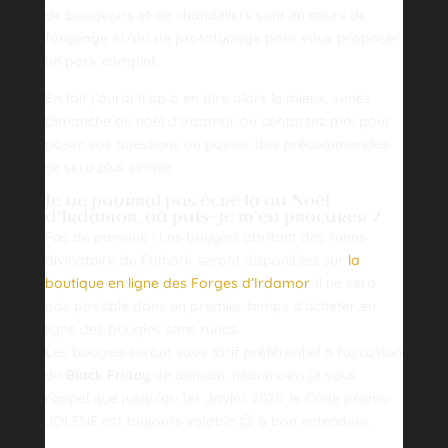
de bougeoirs et de chandeliers sont en cours de
forgeage et/ou de prototypage pour vous proposer
un pack complet
En fait j’aurai trop à en dire alors le mieux, venez
Dimanche au noël d’Irdamor ou contactez moi pour
poser vos questions ou passer des précommandes
ce sera plus simple
Je ne pourrai pas être là au Noël
d’Irdamor, où puis-je m’en procurer ?
Pas de panique ! Les bougies abritant des runes
divinatoire du Futhark seront disponibles sur
la
boutique en ligne des Forges d’Irdamor
. Il ne sera
pas possible dans un premier temps d’acheter en
ligne des bougies sans runes.
Les bougies seront sous tarif préférentiel à l’occasion
du
Black Friday
de demain, néanmoins je vous
rappel que jusqu’au 1er Javier 2020, le Code promo
JOLENE est toujours valable 😉 à bon entendeur.