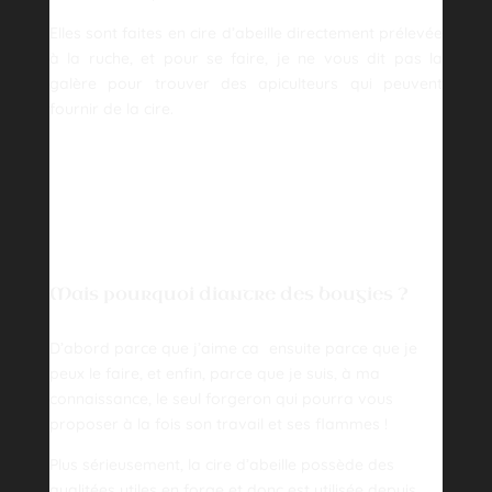
Elles sont faites en cire d’abeille directement prélevée
à la ruche, et pour se faire, je ne vous dit pas la
galère pour trouver des apiculteurs qui peuvent
fournir de la cire.
Mais pourquoi diantre des bougies ?
D’abord parce que j’aime ca
ensuite parce que je
peux le faire, et enfin, parce que je suis, à ma
connaissance, le seul forgeron qui pourra vous
proposer à la fois son travail et ses flammes !
Plus sérieusement, la cire d’abeille possède des
qualitées utiles en forge et donc est utilisée depuis