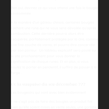
Ben oui, devinez ce qui vous attend une fois la bougie
consommée
À la manière d’un gâteau chinois, certaines bougies
cachent une rune qui ne vous sera dévoilée qu’aprés
combustion. Cette dernière pourra alors étre
recupérée, parfaitement protégée par la cire, comme
une fine couche de vernis, et pourra être concervée
par son porteur
Un tableau explicatif sera posté sur
le site prochainement pour vous donner la
signification de chaque runes. Et en plus, si vous
voulez la porter en pendentif, il suffira de passer à la
forge
.
Et la surprise du 1er décembre ???
Les bougeoirs qui vont avec bien évidemment
Il ne s’agit pas de faire des bougies un produit fini
bien qu’elle soient mises en vente seules, une gamme