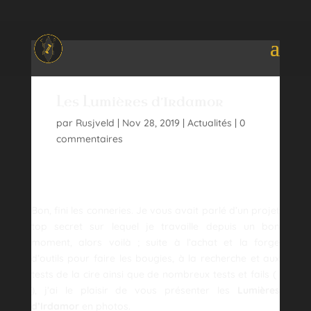
Les Lumières d’Irdamor
par
Rusjveld
Nov 28, 2019
Actualités
0
commentaires
Bon, fini les conneries. Je vous avait parlé d’un projet
top secret sur lequel je travaille depuis un bon
moment, alors voilà ; suite à l’achat et la forge
d’outils pour faire les bougies, à la recherche et aux
tests de la cire ainsi que de nombreux tests et fails (
), j’ai le plaisir de vous présenter les
Lumières
d’Irdamor
en photos.